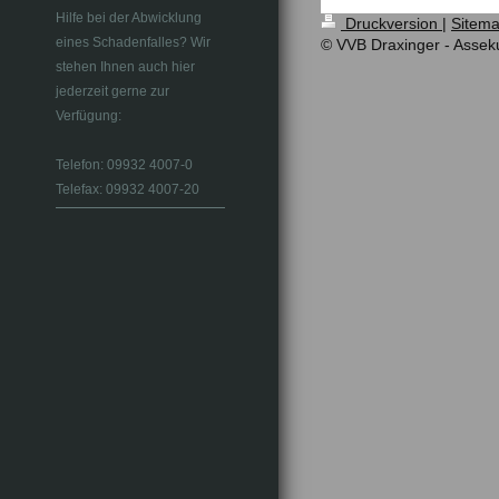
Hilfe bei der Abwicklung
Druckversion
|
Sitem
eines Schadenfalles? Wir
© VVB Draxinger - Assek
stehen Ihnen auch hier
jederzeit gerne zur
Verfügung:
Telefon: 09932 4007-0
Telefax: 09932 4007-20