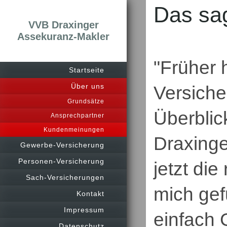
Das sa
VVB Draxinger
Assekuranz-Makler
"Früher h
Startseite
Über uns
Versiche
Grundsätze
Überblic
Ansprechpartner
Kundenmeinungen
Draxinge
Gewerbe-Versicherung
Personen-Versicherung
jetzt die
Sach-Versicherungen
mich gef
Kontakt
Impressum
einfach 
Datenschutz