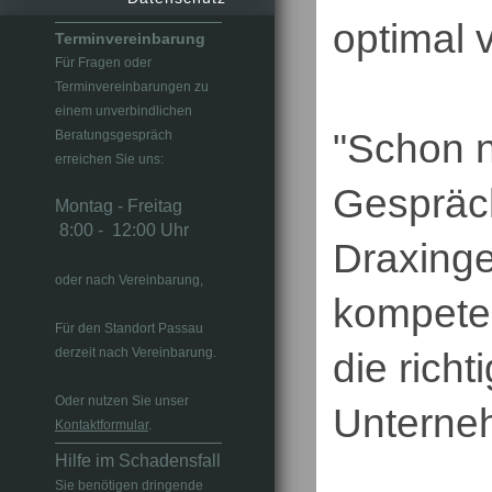
optimal v
Terminvereinbarung
Für Fragen oder
Terminvereinbarungen zu
einem unverbindlichen
"Schon n
Beratungsgespräch
erreichen Sie uns:
Gespräch
Montag - Freitag
8:00 - 12:00 Uhr
Draxinge
oder nach Vereinbarung,
kompeten
Für den Standort Passau
derzeit nach Vereinbarung.
die rich
Oder nutzen Sie unser
Unterne
Kontaktformular
.
Hilfe im Schadensfall
Sie benötigen dringende