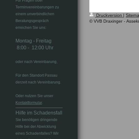
Für Fragen oder
Terminvereinbarungen zu
einem unverbindlichen
Druckversion
|
Sitem
Beratungsgespräch
© VVB Draxinger - Assek
erreichen Sie uns:
Montag - Freitag
8:00 - 12:00 Uhr
oder nach Vereinbarung,
Für den Standort Passau
derzeit nach Vereinbarung.
Oder nutzen Sie unser
Kontaktformular
.
Hilfe im Schadensfall
Sie benötigen dringende
Hilfe bei der Abwicklung
eines Schadenfalles? Wir