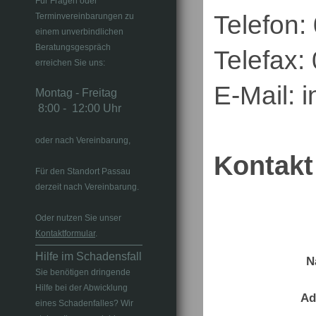
Für Fragen oder
Telefon:
Terminvereinbarungen zu
einem unverbindlichen
Beratungsgespräch
Telefax:
erreichen Sie uns:
E-Mail: 
Montag - Freitag
8:00 - 12:00 Uhr
oder nach Vereinbarung,
Kontak
Für den Standort Passau
derzeit nach Vereinbarung.
Oder nutzen Sie unser
Kontaktformular
.
Hilfe im Schadensfall
N
Sie benötigen dringende
Hilfe bei der Abwicklung
Ad
eines Schadenfalles? Wir