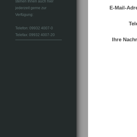
stehen Ihnen auch hier
E-Mail-Adr
jederzeit gerne zur
Verfügung:
Tel
Telefon: 09932 4007-0
Telefax: 09932 4007-20
Ihre Nachr