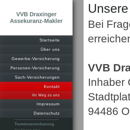
Unsere
VVB Draxinger
Assekuranz-Makler
Bei Fra
erreiche
Startseite
Über uns
Gewerbe-Versicherung
VVB Dra
Personen-Versicherung
Sach-Versicherungen
Inhaber
Kontakt
Stadtpla
Ihr Weg zu uns
Impressum
94486 O
Datenschutz
Terminvereinbarung