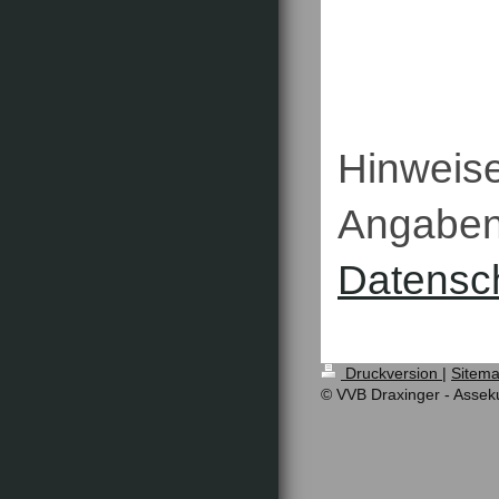
Hinweise
Angaben
Datensc
Druckversion
|
Sitem
© VVB Draxinger - Assek